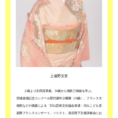
上遠野文音
２歳より生田流箏曲、14歳から地歌三味線を学ぶ。
宮城道雄記念コンクール歴代最年少優勝（14歳）。フランス大
使館などの後援による「日仏芸術文化協会派遣・日仏こども音
楽隊フランスコンサート」ソリスト。皇后陛下主催演奏会にお