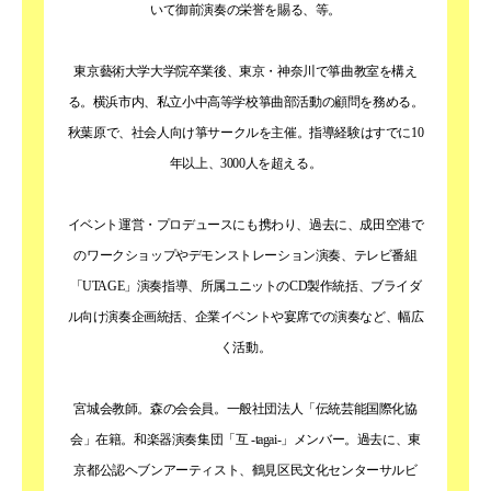
いて御前演奏の栄誉を賜る、等。
東京藝術大学大学院卒業後、東京・神奈川で箏曲教室を構え
る。横浜市内、私立小中高等学校箏曲部活動の顧問を務める。
秋葉原で、社会人向け箏サークルを主催。指導経験はすでに10
年以上、3000人を超える。
イベント運営・プロデュースにも携わり、過去に、成田空港で
のワークショップやデモンストレーション演奏、テレビ番組
「UTAGE」演奏指導、所属ユニットのCD製作統括、ブライダ
ル向け演奏企画統括、企業イベントや宴席での演奏など、幅広
く活動。
宮城会教師。森の会会員。一般社団法人「伝統芸能国際化協
会」在籍。和楽器演奏集団「互 -tagai-」メンバー。過去に、東
京都公認ヘブンアーティスト、鶴見区民文化センターサルビ