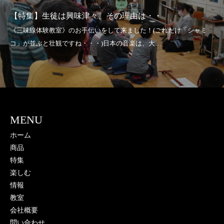
生徒は興味津々、その理由は・・
【特集】津
MENU
ホーム
商品
特集
楽しむ
情報
教室
会社概要
問い合わせ