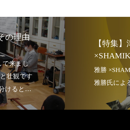
その理由
【特集】
×SHAM
して来まし
雅勝 ×SHAMIKO 第２弾 津軽三
ぶと壮観です
雅勝氏による
分けると、