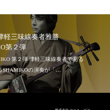
津軽三味線奏者雅勝
IKO第２弾
味線奏者である
SHAMIKOの演奏が「…