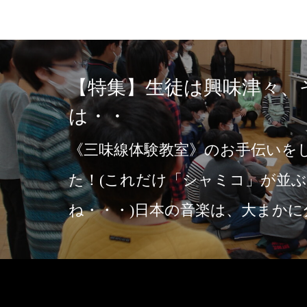
【特集】生徒は興味津々、
は・・
《三味線体験教室》のお手伝いを
た！(これだけ「シャミコ」が並
ね・・・)日本の音楽は、大まかに
…