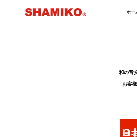
ホー
和の音交
お客様